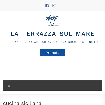
Salta
al
contenuto
la terrazza sul mare
bed and breakfast ad avola, tra siracusa e noto
Prenota
Menu
cucina siciliana